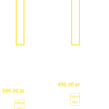
מהבהב
זוג
דה
מסכים
שבורד
למשענות
לרכב
ראש
"9
490.00
₪
599.00
₪
הוספה
לסל
הוספה
לסל