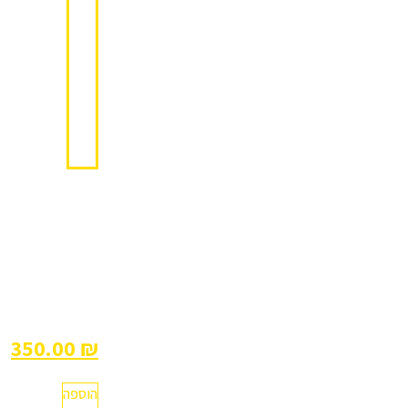
טורבו
לד
2
יחידות
480.00
₪
350.00
₪
הוספה