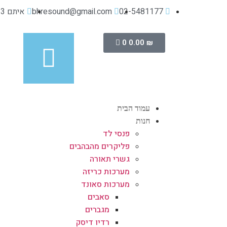
02-5481177
bhresound@gmail.com
איתם 13, מישור אדומים
0
0.00
₪
עמוד הבית
חנות
פנסי לד
פליקרים מהבהבים
גשרי תאורה
מערכות כריזה
מערכות סאונד
סאבים
מגברים
רדיו דיסק