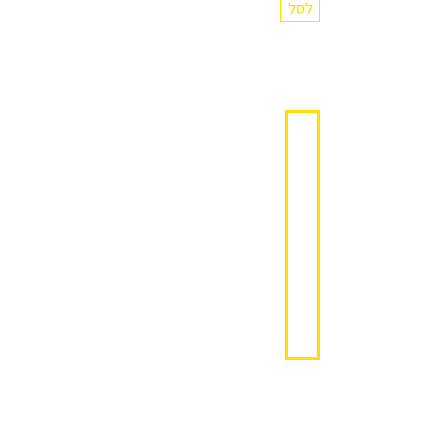
לסל
קודנית
+