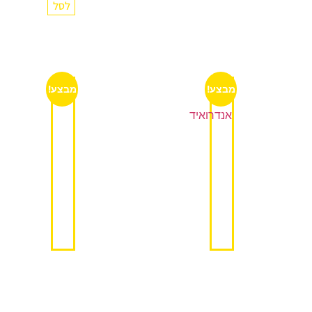
לסל
מבצע!
מבצע!
מערכת
כיסוי
מולטימדיה
הגה