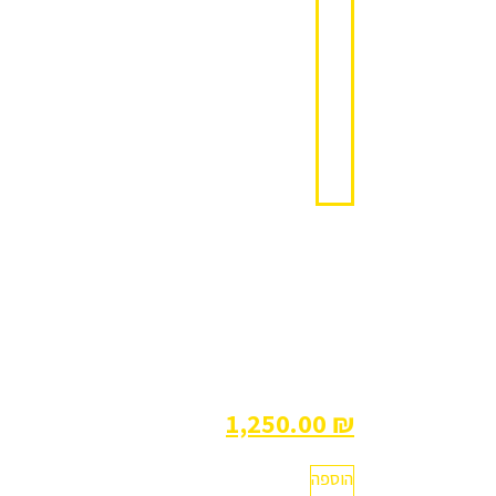
מולטימדיה
9 או
10
אינטש
1,399.00
₪
1,250.00
₪
הוספה