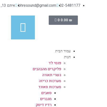
02-5481177
bhresound@gmail.com
איתם 13, מישור אדומים
0
0.00
₪
עמוד הבית
חנות
פנסי לד
פליקרים מהבהבים
גשרי תאורה
מערכות כריזה
מערכות סאונד
סאבים
מגברים
רדיו דיסק