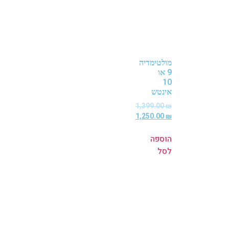
מולטימדיה
9 או
10
אינטש
1,399.00
₪
1,250.00
₪
הוספה
לסל