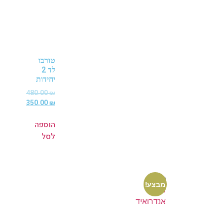
טורבו
לד 2
יחידות
480.00
₪
350.00
₪
הוספה
לסל
מבצע!