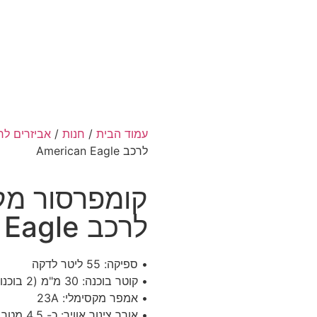
עמוד הבית
/
חנות
/
אביזרים לר
לרכב American Eagle
לרכב American Eagle
• ספיקה: 55 ליטר לדקה
• קוטר בוכנה: 30 מ"מ (2 בוכנות)
• אמפר מקסימלי: 23A
• אורך צינור אוויר: כ- 4.5 מטר (סליל)