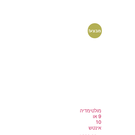
מבצע!
מולטימדיה
9 או
10
אינטש