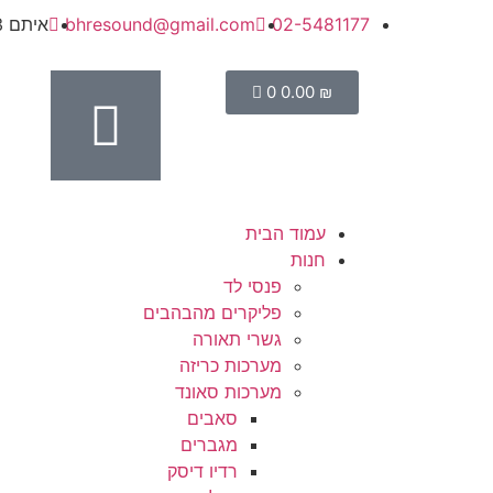
02-5481177
bhresound@gmail.com
איתם 13, מישור אדומים
0
0.00
₪
עמוד הבית
חנות
פנסי לד
פליקרים מהבהבים
גשרי תאורה
מערכות כריזה
מערכות סאונד
סאבים
מגברים
רדיו דיסק