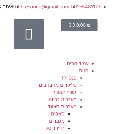
02-5481177
bhresound@gmail.com
איתם 13, מישור אדומים
0
0.00
₪
עמוד הבית
חנות
פנסי לד
פליקרים מהבהבים
גשרי תאורה
מערכות כריזה
מערכות סאונד
סאבים
מגברים
רדיו דיסק