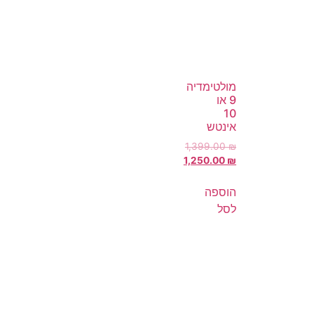
מולטימדיה
9 או
10
אינטש
1,399.00
₪
1,250.00
₪
הוספה
לסל