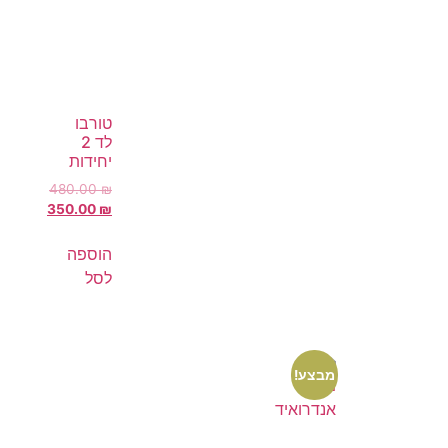
טורבו
לד 2
יחידות
480.00
₪
350.00
₪
הוספה
לסל
מבצע!